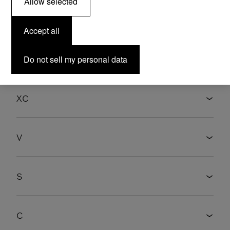
Allow selected
Accept all
Sélectionnez le modèle
Do not sell my personal data
XC
V
S
C