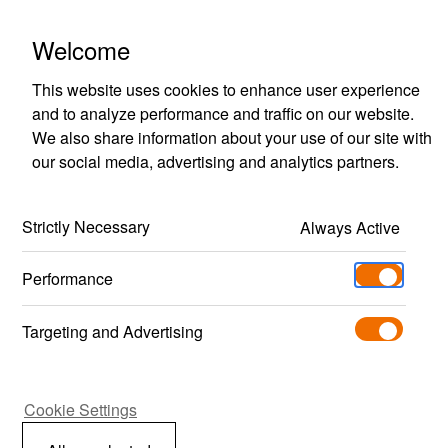
Optimisations Polestar Performance
Welcome
This website uses cookies to enhance user experience
and to analyze performance and traffic on our website.
We also share information about your use of our site with
our social media, advertising and analytics partners.
Sélecteur de modèle
Strictly Necessary
Always Active
Pour découvrir les optimisations disponibles 
pour votre voiture, sélectionnez l’un des 
Performance
modèles ci-dessous.
Targeting and Advertising
Recherche avec le numéro
d'identification du véhicule (VIN)
Cookie Settings