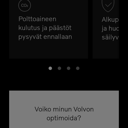
Polttoaineen
Alkuperä
kulutus ja päästöt
ja huolto
pysyvät ennallaan
säilyvät
Voiko minun Volvon
optimoida?