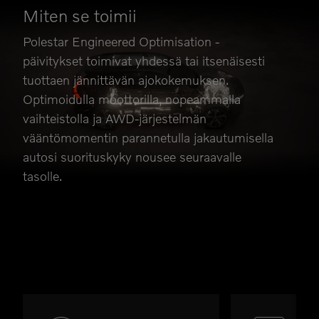
Miten se toimii
Polestar Engineered Optimisation -
päivitykset toimivat yhdessä tai itsenäisesti
tuottaen jännittävän ajokokemuksen.
Optimoidulla moottorilla, nopeammalla
vaihteistolla ja AWD-järjestelmän
vääntömomentin parannetulla jakautumisella
autosi suorituskyky nousee seuraavalle