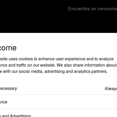
Encuentra un concesio
come
site uses cookies to enhance user experience and to analyze
nce and traffic on our website. We also share information about
te with our social media, advertising and analytics partners.
s frecuentes
 Necessary
Always
iseño Polestar?
ance
g and Advertising