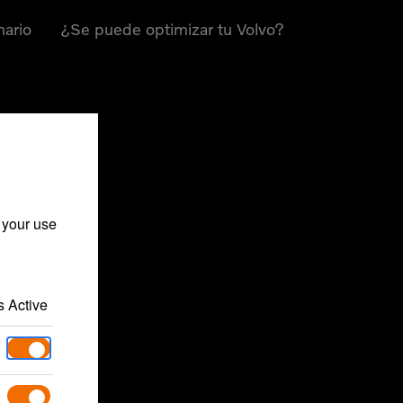
nario
¿Se puede optimizar tu Volvo?
 your use
 Active