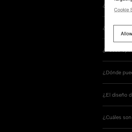
¿Qué son las
Cookie S
¿Cuánto cue
Allow
¿Puedo optim
¿Dónde pued
¿El diseño d
¿Cuáles son 