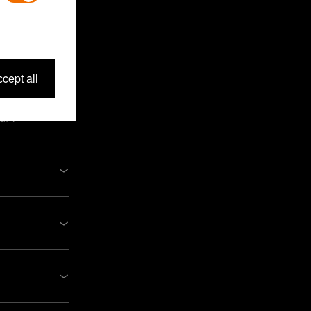
cept all
tar?