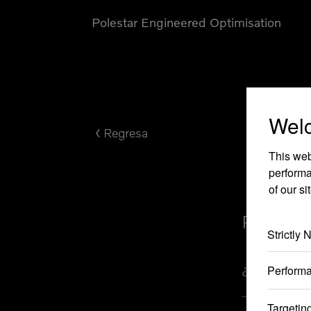
Polestar Engineered Optimisation
Wel
Regresa
This web
performa
of our si
Pregunta
Strictly
¿Qué es el d
Perform
Targetin