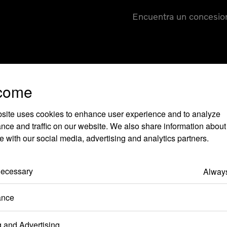
Encuentra un concesio
come
site uses cookies to enhance user experience and to analyze
nce and traffic on our website. We also share information about
te with our social media, advertising and analytics partners.
s frecuentes
 Necessary
Always
iseño Polestar?
ance
g and Advertising