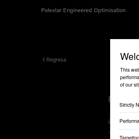
Polestar Engineered Optimisation
Wel
Regresa
This web
performa
of our si
Pregunta
Strictly
¿Qué es el d
Perform
Targetin