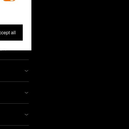
cept all
tar?