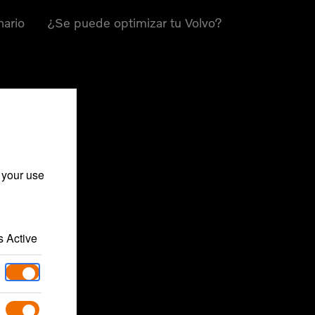
nario
¿Se puede optimizar tu Volvo?
 your use
 Active