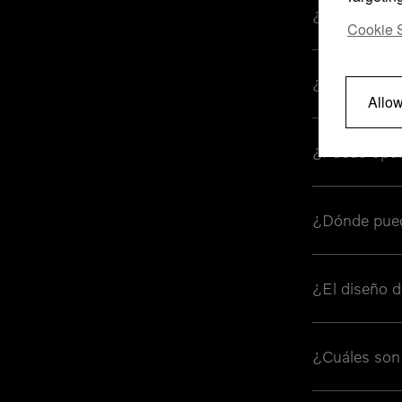
¿Qué son las
Cookie S
¿Cuánto cue
Allow
¿Puedo optim
¿Dónde pued
¿El diseño d
¿Cuáles son 